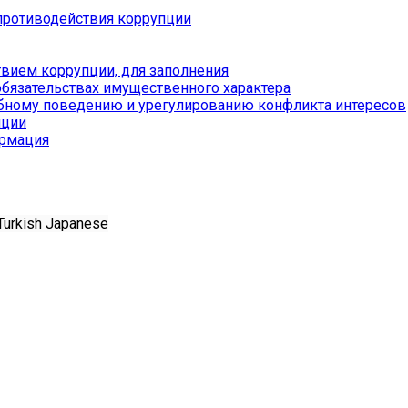
противодействия коррупции
вием коррупции, для заполнения
обязательствах имущественного характера
бному поведению и урегулированию конфликта интересов
пции
ормация
Turkish
Japanese