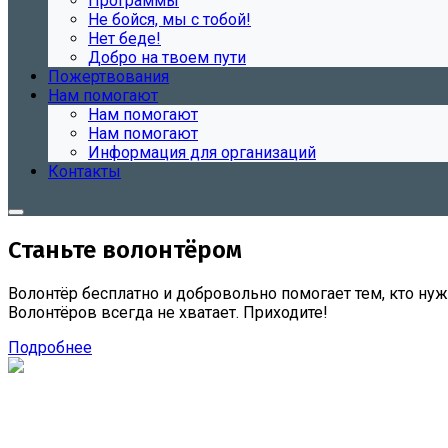
Программы
Не бойся, мы с тобой!
Нет беде!
Добро на твоем пути
Пожертвования
Нам помогают
Нам помогают
Нам помогают
Информация для организаций
Контакты
Станьте волонтёром
Волонтёр бесплатно и добровольно помогает тем, кто нуж
Волонтёров всегда не хватает. Приходите!
Подробнее