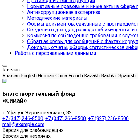
Противодействие коррупции
Нормативные правовые и иные акты в сфере 
Антикоррупционная экспертиза
Методические материалы
Формы документов, связанные с противодейст
Сведения о доходах, расходах,об имуществе и 
Комиссия по соблюдению требований к служе
Обратная связь для сообщений о фактах корру
Доклады, отчеты, обзоры, статистическая инф
Работа с персональными данными
Russian
Russian
English
German
China
French
Kazakh
Bashkir
Spanish
Благотворительный фонд
«Симай»
г. Уфа, ул. Чернышевского, 82
+7 (347) 246-8500
,
+7 (347) 266-8500
,
+7 (927) 236-8500
mail@example.com
Версия для слабовидящих
Версия для незрячих