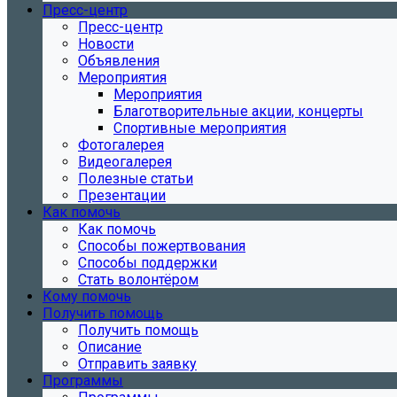
Пресс-центр
Пресс-центр
Новости
Объявления
Мероприятия
Мероприятия
Благотворительные акции, концерты
Спортивные мероприятия
Фотогалерея
Видеогалерея
Полезные статьи
Презентации
Как помочь
Как помочь
Способы пожертвования
Способы поддержки
Стать волонтёром
Кому помочь
Получить помощь
Получить помощь
Описание
Отправить заявку
Программы