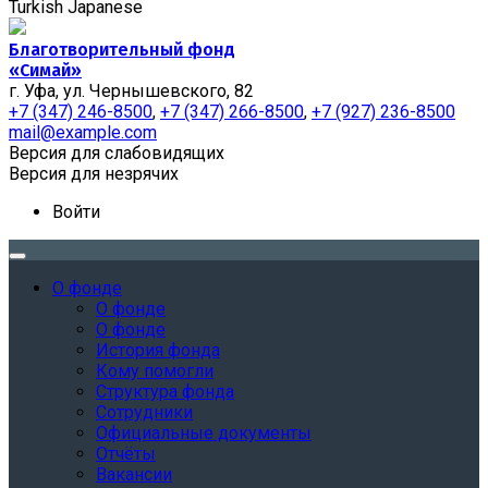
Turkish
Japanese
Благотворительный фонд
«Симай»
г. Уфа, ул. Чернышевского, 82
+7 (347) 246-8500
,
+7 (347) 266-8500
,
+7 (927) 236-8500
mail@example.com
Версия для слабовидящих
Версия для незрячих
Войти
О фонде
О фонде
О фонде
История фонда
Кому помогли
Структура фонда
Сотрудники
Официальные документы
Отчёты
Вакансии