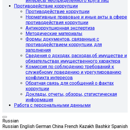
интересы неопределенного круга лиц
Противодействие коррупции
Противодействие коррупции
Нормативные правовые и иные акты в сфере
противодействия коррупции
Антикоррупционная экспертиза
Методические материалы
Формы документов, связанные с
противодействием коррупции, для
заполнения
Сведения о доходах, расходах,об имуществе и
обязательствах имущественного характера
Комиссия по соблюдению требований к
служебному поведению и урегулированию
конфликта интересов
Обратная связь для сообщений о фактах
коррупции
Доклады, отчеты, обзоры, статистическая
информация
Работа с персональными данными
Russian
Russian
English
German
China
French
Kazakh
Bashkir
Spanish