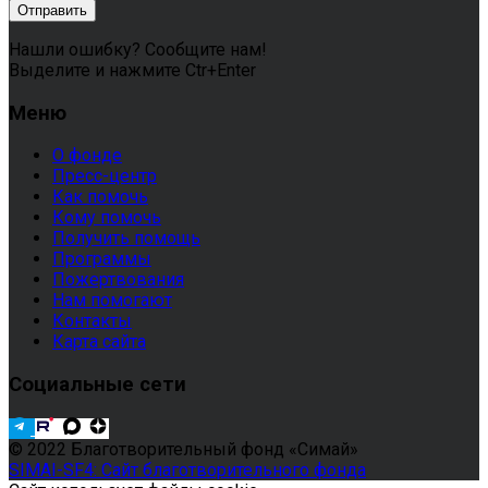
Нашли ошибку? Сообщите нам!
Выделите и нажмите Ctr+Enter
Меню
О фонде
Пресс-центр
Как помочь
Кому помочь
Получить помощь
Программы
Пожертвования
Нам помогают
Контакты
Карта сайта
Социальные сети
© 2022 Благотворительный фонд «Симай»
SIMAI-SF4: Сайт благотворительного фонда