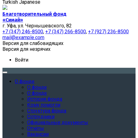
Turkish
Japanese
Благотворительный фонд
«Симай»
г. Уфа, ул. Чернышевского, 82
+7 (347) 246-8500
,
+7 (347) 266-8500
,
+7 (927) 236-8500
mail@example.com
Версия для слабовидящих
Версия для незрячих
Войти
О фонде
О фонде
О фонде
История фонда
Кому помогли
Структура фонда
Сотрудники
Официальные документы
Отчёты
Вакансии