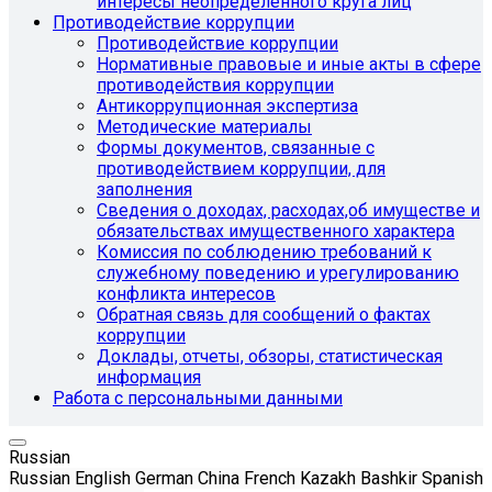
интересы неопределенного круга лиц
Противодействие коррупции
Противодействие коррупции
Нормативные правовые и иные акты в сфере
противодействия коррупции
Антикоррупционная экспертиза
Методические материалы
Формы документов, связанные с
противодействием коррупции, для
заполнения
Сведения о доходах, расходах,об имуществе и
обязательствах имущественного характера
Комиссия по соблюдению требований к
служебному поведению и урегулированию
конфликта интересов
Обратная связь для сообщений о фактах
коррупции
Доклады, отчеты, обзоры, статистическая
информация
Работа с персональными данными
Russian
Russian
English
German
China
French
Kazakh
Bashkir
Spanish