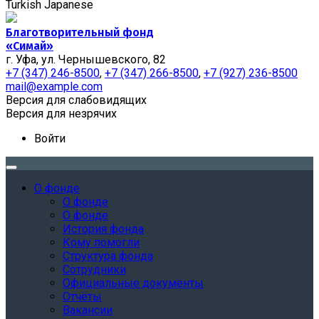
Turkish
Japanese
Благотворительный фонд
«Симай»
г. Уфа, ул. Чернышевского, 82
+7 (347) 246-8500
,
+7 (347) 266-8500
,
+7 (927) 236-8500
mail@example.com
Версия для слабовидящих
Версия для незрячих
Войти
О фонде
О фонде
О фонде
История фонда
Кому помогли
Структура фонда
Сотрудники
Официальные документы
Отчёты
Вакансии