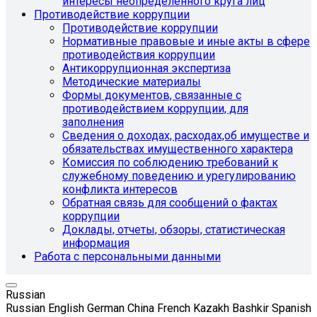
интересы неопределенного круга лиц
Противодействие коррупции
Противодействие коррупции
Нормативные правовые и иные акты в сфере
противодействия коррупции
Антикоррупционная экспертиза
Методические материалы
Формы документов, связанные с
противодействием коррупции, для
заполнения
Сведения о доходах, расходах,об имуществе и
обязательствах имущественного характера
Комиссия по соблюдению требований к
служебному поведению и урегулированию
конфликта интересов
Обратная связь для сообщений о фактах
коррупции
Доклады, отчеты, обзоры, статистическая
информация
Работа с персональными данными
Russian
Russian
English
German
China
French
Kazakh
Bashkir
Spanish