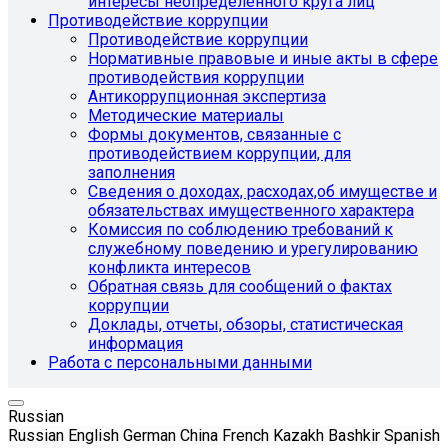
интересы неопределенного круга лиц
Противодействие коррупции
Противодействие коррупции
Нормативные правовые и иные акты в сфере
противодействия коррупции
Антикоррупционная экспертиза
Методические материалы
Формы документов, связанные с
противодействием коррупции, для
заполнения
Сведения о доходах, расходах,об имуществе и
обязательствах имущественного характера
Комиссия по соблюдению требований к
служебному поведению и урегулированию
конфликта интересов
Обратная связь для сообщений о фактах
коррупции
Доклады, отчеты, обзоры, статистическая
информация
Работа с персональными данными
Russian
Russian
English
German
China
French
Kazakh
Bashkir
Spanish