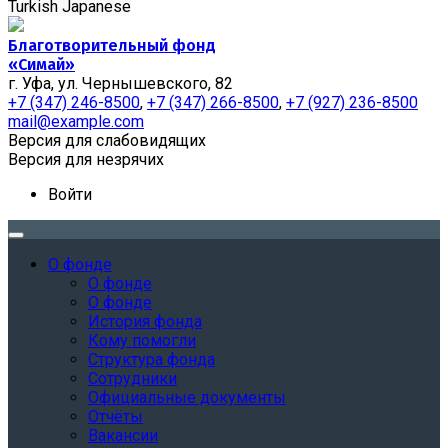
Turkish
Japanese
Благотворительный фонд
«Симай»
г. Уфа, ул. Чернышевского, 82
+7 (347) 246-8500
,
+7 (347) 266-8500
,
+7 (927) 236-8500
mail@example.com
Версия для слабовидящих
Версия для незрячих
Войти
О фонде
О фонде
О фонде
История фонда
Кому помогли
Структура фонда
Сотрудники
Официальные документы
Отчёты
Вакансии