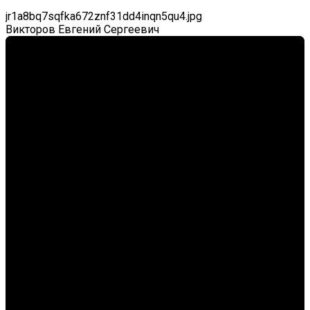
jr1a8bq7sqfka672znf31dd4inqn5qu4.jpg
Викторов Евгений Сергеевич