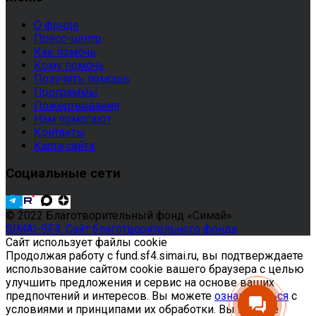
О фонде
Пресс-центр
Как помочь
Кому помочь
Получить помощь
Программы
Пожертвования
Нам помогают
Контакты
Карта сайта
Социальные сети
© 2022 Благотворительный фонд «Симай»
SIMAI-SF4: Сайт благотворительного фонда
Сайт использует файлы cookie
Продолжая работу с fund.sf4.simai.ru, вы подтверждаете
использование сайтом cookie вашего браузера с целью
улучшить предложения и сервис на основе ваших
предпочтений и интересов. Вы можете
ознакомиться
с
условиями и принципами их обработки. Вы можете