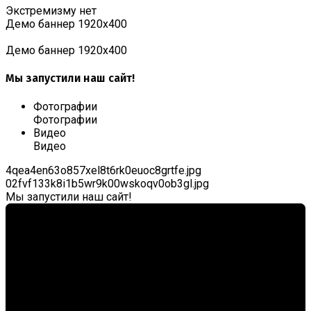
Экстремизму нет
Демо баннер 1920х400
Демо баннер 1920х400
Мы запустили наш сайт!
Фотографии
Фотографии
Видео
Видео
4qea4en63o857xel8t6rk0euoc8grtfe.jpg
02fvf133k8i1b5wr9k00wskoqv0ob3gl.jpg
Мы запустили наш сайт!