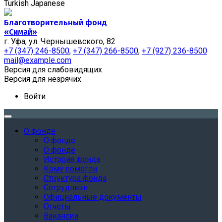
Turkish
Japanese
Благотворительный фонд
«Симай»
г. Уфа, ул. Чернышевского, 82
+7 (347) 246-8500
,
+7 (347) 266-8500
,
+7 (927) 236-8500
mail@example.com
Версия для слабовидящих
Версия для незрячих
Войти
О фонде
О фонде
О фонде
История фонда
Кому помогли
Структура фонда
Сотрудники
Официальные документы
Отчёты
Вакансии