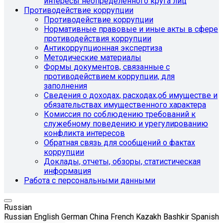
интересы неопределенного круга лиц
Противодействие коррупции
Противодействие коррупции
Нормативные правовые и иные акты в сфере
противодействия коррупции
Антикоррупционная экспертиза
Методические материалы
Формы документов, связанные с
противодействием коррупции, для
заполнения
Сведения о доходах, расходах,об имуществе и
обязательствах имущественного характера
Комиссия по соблюдению требований к
служебному поведению и урегулированию
конфликта интересов
Обратная связь для сообщений о фактах
коррупции
Доклады, отчеты, обзоры, статистическая
информация
Работа с персональными данными
Russian
Russian
English
German
China
French
Kazakh
Bashkir
Spanish